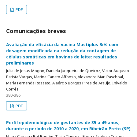
PDF
Comunicações breves
Avaliação da eficácia da vacina Mastiplus Br® com
dosagem modificada na redução da contagem de
células somáticas em bovinos de leite: resultados
preliminares
Julia de Jesus Mogno, Daniela Junqueira de Queiroz, Victor Augusto
Batista Vargas, Marina Canato Affonso, Alexandre Mari Paschoal,
Maria Fernanda Rossato, Alaércio Borges Pires de Araújo, Inivaldo
Corrêa
380-386
PDF
Perfil epidemiológico de gestantes de 35 a 49 anos,
durante o período de 2010 a 2020, em Ribeirão Preto (SP)
Maria Carolina Bot Bonfim, Talita Thereza Ferraz, Isabela Cristina