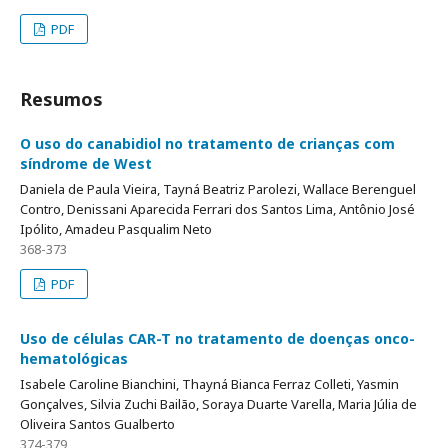
PDF
Resumos
O uso do canabidiol no tratamento de crianças com
síndrome de West
Daniela de Paula Vieira, Tayná Beatriz Parolezi, Wallace Berenguel
Contro, Denissani Aparecida Ferrari dos Santos Lima, Antônio José
Ipólito, Amadeu Pasqualim Neto
368-373
PDF
Uso de células CAR-T no tratamento de doenças onco-
hematológicas
Isabele Caroline Bianchini, Thayná Bianca Ferraz Colleti, Yasmin
Gonçalves, Silvia Zuchi Bailão, Soraya Duarte Varella, Maria Júlia de
Oliveira Santos Gualberto
374-379