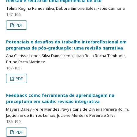
revisão e relato de uma experiência de uso
Telma Regina Ramos Silva, Débora Simone Sales, Fábio Carmona
147-166
PDF
Potenciais e desafios do trabalho interprofissional em
programas de pós-graduação: uma revisão narrativa
Ana Clarissa Lopes Silva Damasceno, Lílian Bello Rocha Tambone,
Bruno Prata Martinez
167-185
PDF
Feedback como ferramenta de aprendizagem na
preceptoria em saúde: revisão integrativa
Mayara Dailey Freire Mendes, Nívya Carla de Oliveira Pereira Rolim,
Jaqueline de Barros Lemos, Juciene Monteiro Pereira e Silva
186-199
PDF