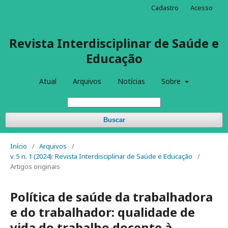
Cadastro
Acesso
Revista Interdisciplinar de Saúde e
Educação
Atual
Arquivos
Notícias
Sobre
Buscar
Início
/
Arquivos
/
v. 5 n. 1 (2024): Revista Interdisciplinar de Saúde e Educação
/
Artigos originais
Política de saúde da trabalhadora
e do trabalhador: qualidade de
vida do trabalho docente à