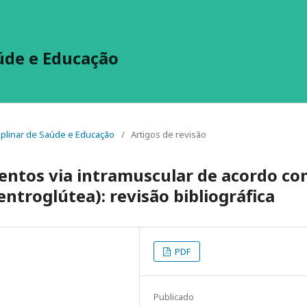
aúde e Educação
sciplinar de Saúde e Educação
/
Artigos de revisão
ntos via intramuscular de acordo c
entroglútea): revisão bibliográfica
PDF
Publicado