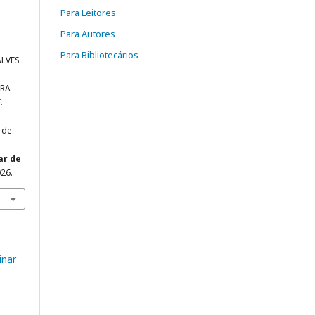
Para Leitores
Para Autores
Para Bibliotecários
ALVES
IRA
.
 de
ar de
026.
inar