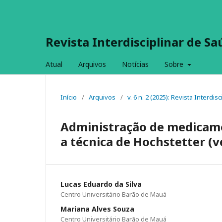
Revista Interdisciplinar de S
Atual
Arquivos
Notícias
Sobre
Início
/
Arquivos
/
v. 6 n. 2 (2025): Revista Interdi
Administração de medicame
a técnica de Hochstetter (v
Lucas Eduardo da Silva
Centro Universitário Barão de Mauá
Mariana Alves Souza
Centro Universitário Barão de Mauá