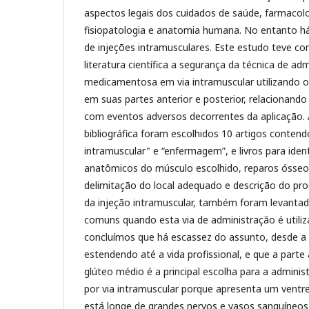
aspectos legais dos cuidados de saúde, farmacolo
fisiopatologia e anatomia humana. No entanto há
de injeções intramusculares. Este estudo teve co
literatura científica a segurança da técnica de ad
medicamentosa em via intramuscular utilizando 
em suas partes anterior e posterior, relacionand
com eventos adversos decorrentes da aplicação. 
bibliográfica foram escolhidos 10 artigos contend
intramuscular" e “enfermagem”, e livros para iden
anatômicos do músculo escolhido, reparos ósseo
delimitação do local adequado e descrição do pr
da injeção intramuscular, também foram levanta
comuns quando esta via de administração é utili
concluímos que há escassez do assunto, desde a
estendendo até a vida profissional, e que a parte
glúteo médio é a principal escolha para a admin
por via intramuscular porque apresenta um vent
está longe de grandes nervos e vasos sanguíneos