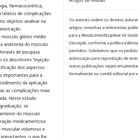
Artigos de revisão
gia, farmacocinética,
 relatos de complicações
Os autores cedem os direitos autora
mo objetivo analisar na
artigos, resenhas e entrevistas publ
ministração
para a
Revista Interdisciplinar de Saúde
o músculo glúteo médio
Educação
, conforme a política editori
o a anatomia do músculo
periódico. Solicitamos que os pedido
Através de pesquisa
autorização para reprodução de text
o os descritores “injeção
outras publicações sejam encaminh
tificação dos aspectos
formalmente ao comitê editorial por e
s importantes para a
ocedimento da aplicação
das as complicações mais
zada. Neste estudo
 graduação, se
 anterior do músculo
istração medicamentosa
re muscular volumoso e
 importantes, o que lhe