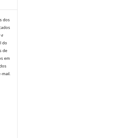
is dos
icados
 e
al do
s de
os em
ados
-mail.