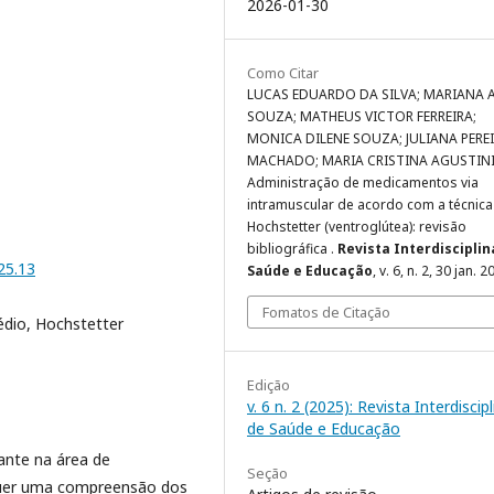
2026-01-30
Como Citar
LUCAS EDUARDO DA SILVA; MARIANA 
SOUZA; MATHEUS VICTOR FERREIRA;
MONICA DILENE SOUZA; JULIANA PERE
MACHADO; MARIA CRISTINA AGUSTINI
Administração de medicamentos via
intramuscular de acordo com a técnica
Hochstetter (ventroglútea): revisão
bibliográfica .
Revista Interdisciplin
25.13
Saúde e Educação
, v. 6, n. 2, 30 jan. 2
Fomatos de Citação
édio, Hochstetter
Edição
v. 6 n. 2 (2025): Revista Interdiscipl
de Saúde e Educação
ante na área de
Seção
quer uma compreensão dos