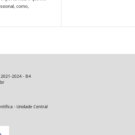
issional, como,
 2021-2024 - B4
br
tífica - Unidade Central