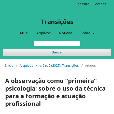
Cadastro
Acesso
Transições
Atual
Arquivos
Notícias
Sobre
Buscar
Início
/
Arquivos
/
v. 6 n. 2 (2025): Transições
/
Artigos
A observação como "primeira"
psicologia: sobre o uso da técnica
para a formação e atuação
profissional