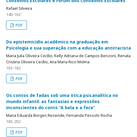
Conselhos Escolares e Fórum dos Conselhos Escolares
Rafael Silveira
140-162
PDF
Do epistemicidio acadêmico na graduação em
Psicologia e sua superação com a educação antirracista
Maria Julia Oliveira Cecílio, Kelly Adriana de Campos Benzoni, Renata
Cristina Oliveira Cecílio, Ana Maria Ricci Molina
163-182
PDF
Os contos de fadas sob uma ótica psicanalítica no
mundo infantil: as fantasias e expressões
inconscientes do conto “A bela e a fera”
Maria Eduarda Borges Rezende, Fernanda Pessolo Rocha
183-202
PDF