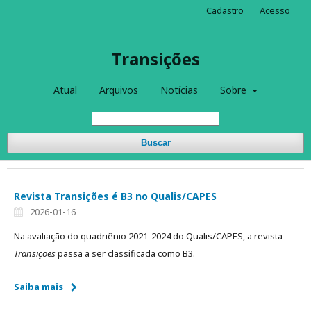
Cadastro
Acesso
Transições
Atual
Arquivos
Notícias
Sobre
Buscar
Revista Transições é B3 no Qualis/CAPES
2026-01-16
Na avaliação do quadriênio 2021-2024 do Qualis/CAPES, a revista
Transições
passa a ser classificada como B3.
Saiba mais