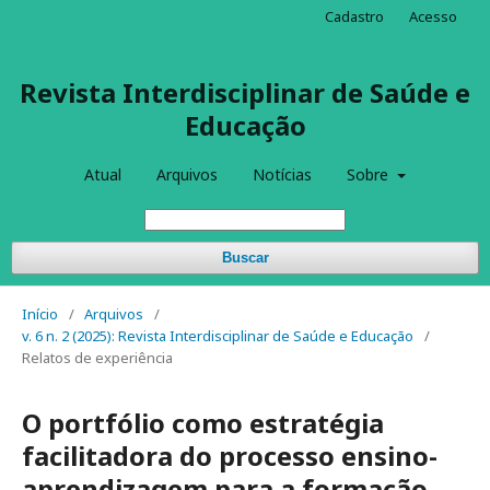
Cadastro
Acesso
Revista Interdisciplinar de Saúde e
Educação
Atual
Arquivos
Notícias
Sobre
Buscar
Início
/
Arquivos
/
v. 6 n. 2 (2025): Revista Interdisciplinar de Saúde e Educação
/
Relatos de experiência
O portfólio como estratégia
facilitadora do processo ensino-
aprendizagem para a formação