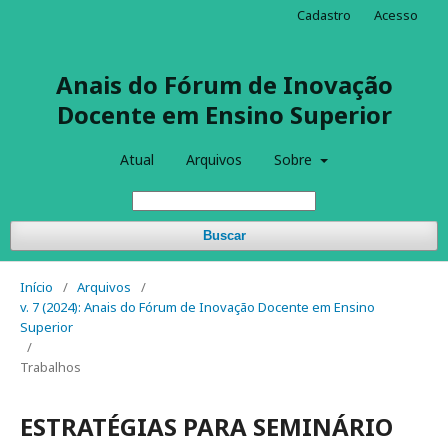
Cadastro
Acesso
Anais do Fórum de Inovação
Docente em Ensino Superior
Atual
Arquivos
Sobre
Buscar
Início
/
Arquivos
/
v. 7 (2024): Anais do Fórum de Inovação Docente em Ensino
Superior
/
Trabalhos
ESTRATÉGIAS PARA SEMINÁRIO