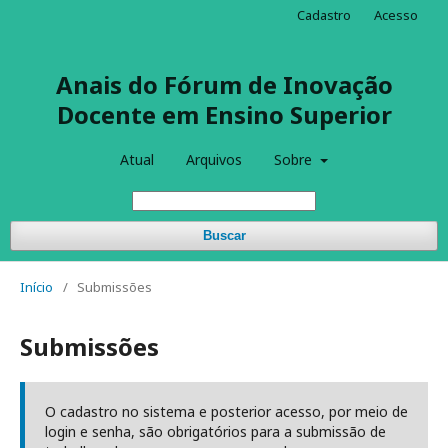
Cadastro
Acesso
Anais do Fórum de Inovação
Docente em Ensino Superior
Atual
Arquivos
Sobre
Buscar
Início
/
Submissões
Submissões
O cadastro no sistema e posterior acesso, por meio de
login e senha, são obrigatórios para a submissão de