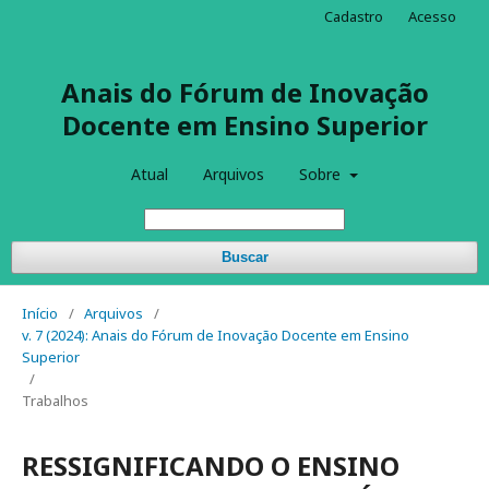
Cadastro
Acesso
Anais do Fórum de Inovação
Docente em Ensino Superior
Atual
Arquivos
Sobre
Buscar
Início
/
Arquivos
/
v. 7 (2024): Anais do Fórum de Inovação Docente em Ensino
Superior
/
Trabalhos
RESSIGNIFICANDO O ENSINO