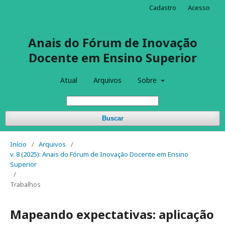
Cadastro
Acesso
Anais do Fórum de Inovação
Docente em Ensino Superior
Atual
Arquivos
Sobre
Buscar
Início
/
Arquivos
/
v. 8 (2025): Anais do Fórum de Inovação Docente em Ensino
Superior
/
Trabalhos
Mapeando expectativas: aplicação