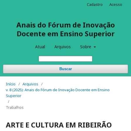
Cadastro
Acesso
Anais do Fórum de Inovação
Docente em Ensino Superior
Atual
Arquivos
Sobre
Buscar
Início
/
Arquivos
/
v. 8 (2025): Anais do Fórum de Inovação Docente em Ensino
Superior
/
Trabalhos
ARTE E CULTURA EM RIBEIRÃO