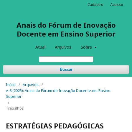
Cadastro
Acesso
Anais do Fórum de Inovação
Docente em Ensino Superior
Atual
Arquivos
Sobre
Buscar
Início
/
Arquivos
/
v. 8 (2025): Anais do Fórum de Inovação Docente em Ensino
Superior
/
Trabalhos
ESTRATÉGIAS PEDAGÓGICAS