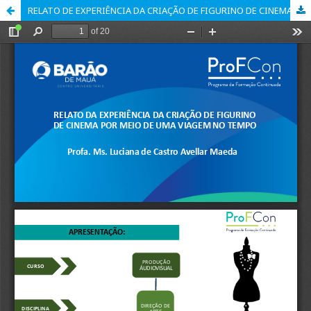
RELATO DE EXPERIÊNCIA DA CRIAÇÃO DE FIGURINO DE CINEMA POR MEIO DE UMA VIAGEM NO TEMPO