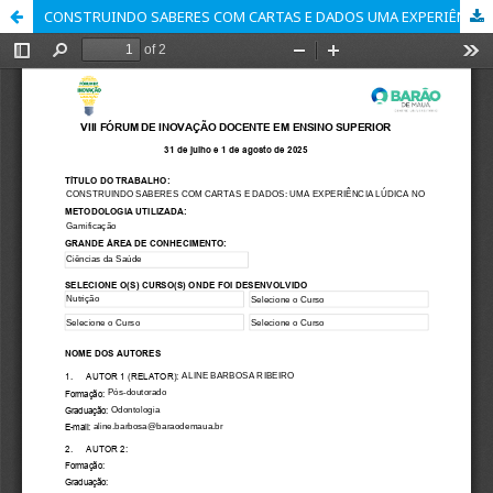
CONSTRUINDO SABERES COM CARTAS E DADOS UMA EXPERIÊNCIA LÚDICA NO ENSINO DE CITOLOGIA