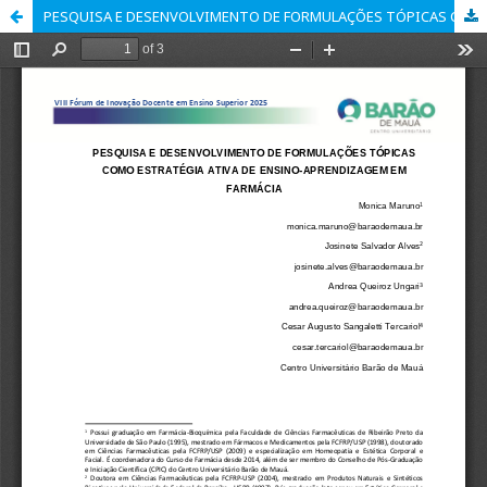
PESQUISA E DESENVOLVIMENTO DE FORMULAÇÕES TÓPICAS COMO ESTRATÉGIA ATIVA DE ENSINO-APRENDIZAGEM EM FARMÁCIA