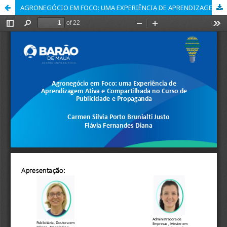
AGRONEGÓCIO EM FOCO: UMA EXPERIÊNCIA DE APRENDIZAGEM ATIVA E COMPARTILHADA NO CURSO DE PUBLICIDADE E PROPAGANDA